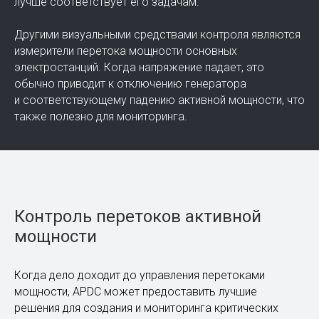
Другой уровень — это слой датчиков и гистограмм.
Вывод значений напряжения и векторов напряжения
можно поместить в виде узлов на карте,
а гистограмму уровней напряжения в нижней части
изображения можно нормализовать, чтобы увидеть
падение напряжения в процентах
от номинального значения. Для длительного
наблюдения тренды напряжения могут быть
добавлены на карту в качестве другого слоя, чтобы
помочь пользователю увидеть изменение напряжения
за определенный период времени. Пользователь
определяет ширину временного интервала, который
лучше соответствует его задачам.
Другими визуальными средствами контроля являются
измерители перетока мощности основных
электростанций. Когда напряжение падает, это
обычно приводит к отключению генератора
и соответствующему падению активной мощности, что
также полезно для мониторинга.