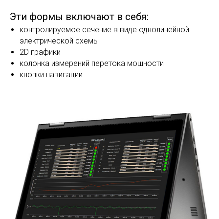
Контроль синхронных качаний
активной мощности
В качестве дальнейшего развития системы
обнаружения качаний (особенно
высокоамплитудных), APDC предоставляет
инструменты для мониторинга перетоков мощности
в контролируемых сечениях в режиме реального
времени. Этот инструмент содержит несколько
оконных форм с комплексным представлением
контролируемых сечений и контролируемых
параметров.
Эти формы включают в себя:
контролируемое сечение в виде однолинейной
электрической схемы
2D графики
колонка измерений перетока мощности
кнопки навигации