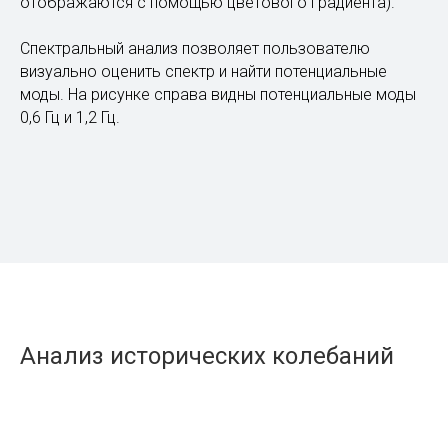
Спектральный анализ
Спектрограмма — это специальный инструмент,
который позволяет представлять спектр сигнала в
исторической перспективе. Указывая на
интересующее время и частоту, можно увидеть
спектр для всех частот на всем временном интервале
вместе с амплитудами (разности амплитуд
отображаются с помощью цветового градиента).
Спектральный анализ позволяет пользователю
визуально оценить спектр и найти потенциальные
моды. На рисунке справа видны потенциальные моды
0,6 Гц и 1,2 Гц.