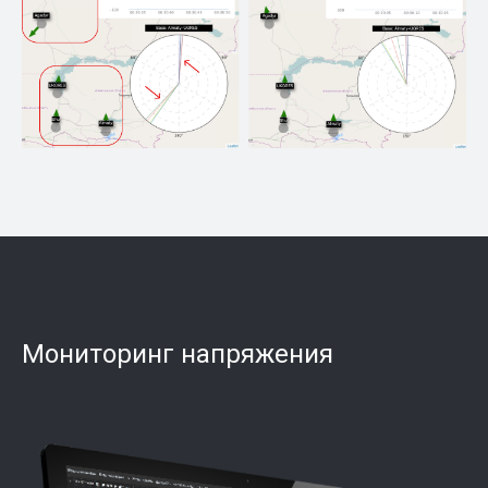
асинхронные области. Нарушается слабая связь
между южным и северным субрегионами, и
образуются две группы электростанций, у которых
векторы напряжения вращаются независимо друг от
друга. Это видно по векторам на карте и по векторам
на радарной диаграмме.