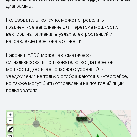
пользователю информацию о предстоящем
превышении МДП (максимальный допустимый переток
мощности) и АДП (аварийно-допустимый переток
мощности) задолго до критической ситуации.
Это может помочь диспетчеру своевременно
действовать и избежать чрезвычайных ситуаций,
которые могут привести к отключению потребителей и
повреждению оборудования.
Пользователь также может добавить на карту другие
визуальные элементы управления, такие как радарная
диаграмма относительных углов или другие различные
диаграммы.
Пользователь, конечно, может определить
градиентное заполнение для перетока мощности,
векторы напряжения в узлах электростанций и
направление перетока мощности.