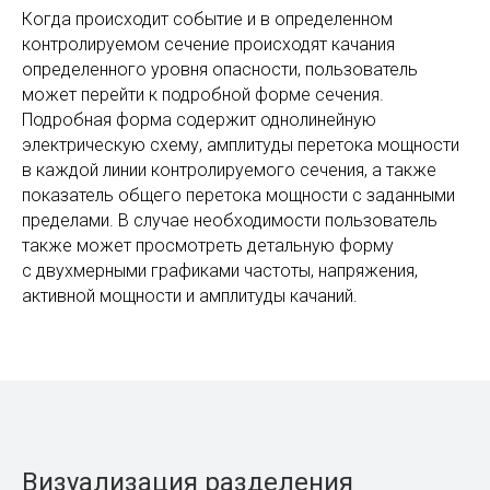
В качестве главного окна — навигационная схема.
Она содержит список контролируемых сечений
(выполненных в виде навигационных кнопок), колонки
измерений перетоков мощности мощности
с заданными пределами, столбец амплитуды качаний
и столбец уровня опасности качаний (выполнен в виде
изменяющего цвет круга от зеленого до красного для
различных уровней опасности). В нижней части окна
представлены двухмерные графики амплитуды
и частоты качаний в каждом контролируемом
сечении.
Когда происходит событие и в определенном
контролируемом сечение происходят качания
определенного уровня опасности, пользователь
может перейти к подробной форме сечения.
Подробная форма содержит однолинейную
электрическую схему, амплитуды перетока мощности
в каждой линии контролируемого сечения, а также