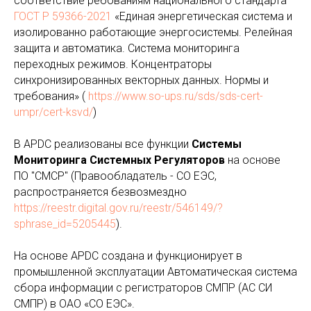
соответствие ребованиям национального стандарта
ГОСТ Р 59366-2021
«Единая энергетическая система и
изолированно работающие энергосистемы. Релейная
защита и автоматика. Система мониторинга
переходных режимов. Концентраторы
синхронизированных векторных данных. Нормы и
требования» (
https://www.so-ups.ru/sds/sds-cert-
umpr/cert-ksvd/
)
В APDC реализованы все функции
Системы
Мониторинга Системных Регуляторов
на основе
ПО "СМСР" (Правообладатель - СО ЕЭС,
распространяется безвозмездно
https://reestr.digital.gov.ru/reestr/546149/?
sphrase_id=5205445
).
На основе APDC создана и функционирует в
промышленной эксплуатации Автоматическая система
сбора информации с регистраторов СМПР (АС СИ
СМПР) в ОАО «СО ЕЭС».